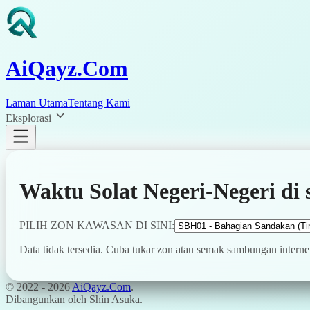
AiQayz.Com
Laman Utama
Tentang Kami
Eksplorasi
Waktu Solat Negeri-Negeri di 
PILIH ZON KAWASAN DI SINI:
Data tidak tersedia. Cuba tukar zon atau semak sambungan interne
© 2022 -
2026
AiQayz.Com
.
Dibangunkan oleh Shin Asuka.